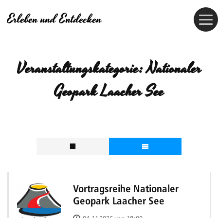
Skip
Erleben und Entdecken
to
content
Veranstaltungskategorie:
Nationaler
Geopark Laacher See
Vortragsreihe Nationaler
Geopark Laacher See