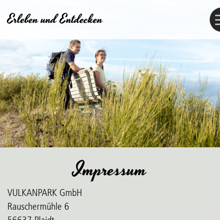
Skip
Erleben und Entdecken
to
content
Impressum
VULKANPARK GmbH
Rauschermühle 6
56637 Plaidt