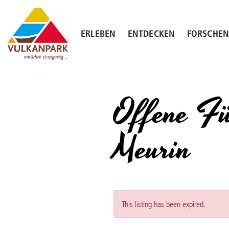
Skip
to
content
ERLEBEN
ENTDECKEN
FORSCHE
Offene Fü
Meurin
This listing has been expired.